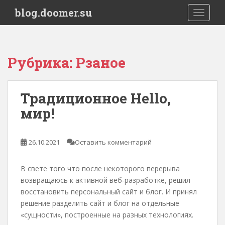
S
blog.doomer.su
TOGGLE
k
i
p
t
Рубрика:
Рзаное
o
m
a
Традиционное Hello,
i
мир!
n
c
o
26.10.2021
Оставить комментарий
n
t
e
В свете того что после некоторого перерыва
n
возвращаюсь к активной веб-разработке, решил
t
восстановить персональный сайт и блог. И принял
решение разделить сайт и блог на отдельные
«сущности», построенные на разных технологиях.